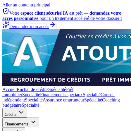
Aller au contenu principal
Votre
espace client sécurisé IA
est prêt —
demandez votre
accès personnalisé
pour un traitement accéléré de votre dossier !
Demander mon accès
Accueil
Rachat de crédits
Spécialité
Prêt
immobilier
Spécialité
Financements spéciaux
Spécialité
Conseil
indépendant
Spécialité
Assurance emprunteur
Spécialité
Coaching
budgétaire
Spécialité
Crédits
Financements