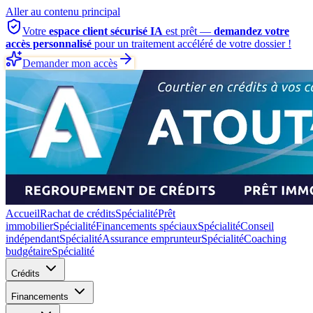
Aller au contenu principal
Votre
espace client sécurisé IA
est prêt —
demandez votre
accès personnalisé
pour un traitement accéléré de votre dossier !
Demander mon accès
Accueil
Rachat de crédits
Spécialité
Prêt
immobilier
Spécialité
Financements spéciaux
Spécialité
Conseil
indépendant
Spécialité
Assurance emprunteur
Spécialité
Coaching
budgétaire
Spécialité
Crédits
Financements