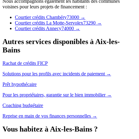
Nous accompagnons également les habitants des communes
voisines pour leurs projets de financement :
Courtier crédits
Chambéry
73000
→
Courtier crédits
La Motte-Servolex
73290
→
Courtier crédits
Annecy
74000
→
Autres services disponibles à
Aix-les-
Bains
Rachat de crédits FICP
Solutions pour les profils avec incidents de paiement →
Prêt hypothécaire
Pour les propriétaires, garantie sur le bien immobilier →
Coaching budgétaire
Reprise en main de vos finances personnelles →
Vous habitez à
Aix-les-Bains
?