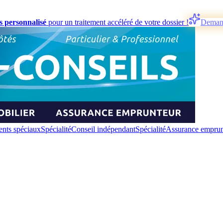
s personnalisé
pour un traitement accéléré de votre dossier !
Deman
nts spéciaux
Spécialité
Conseil indépendant
Spécialité
Assurance emprun