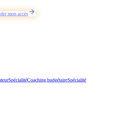
der mon accès
teur
Spécialité
Coaching budgétaire
Spécialité