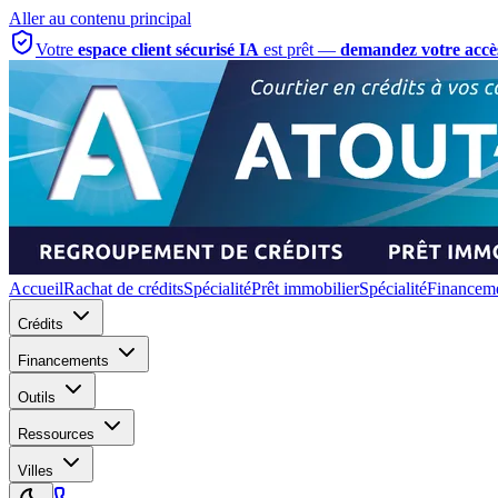
Aller au contenu principal
Votre
espace client sécurisé IA
est prêt —
demandez votre accè
Accueil
Rachat de crédits
Spécialité
Prêt immobilier
Spécialité
Financeme
Crédits
Financements
Outils
Ressources
Villes