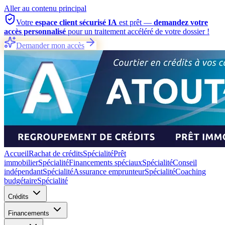
Aller au contenu principal
Votre
espace client sécurisé IA
est prêt —
demandez votre
accès personnalisé
pour un traitement accéléré de votre dossier !
Demander mon accès
Accueil
Rachat de crédits
Spécialité
Prêt
immobilier
Spécialité
Financements spéciaux
Spécialité
Conseil
indépendant
Spécialité
Assurance emprunteur
Spécialité
Coaching
budgétaire
Spécialité
Crédits
Financements