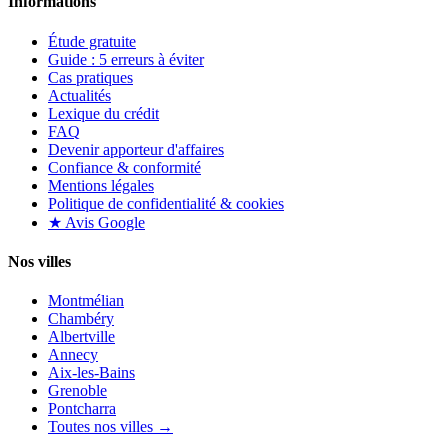
Informations
Étude gratuite
Guide : 5 erreurs à éviter
Cas pratiques
Actualités
Lexique du crédit
FAQ
Devenir apporteur d'affaires
Confiance & conformité
Mentions légales
Politique de confidentialité & cookies
★ Avis Google
Nos villes
Montmélian
Chambéry
Albertville
Annecy
Aix-les-Bains
Grenoble
Pontcharra
Toutes nos villes →