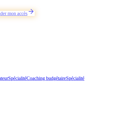
der mon accès
teur
Spécialité
Coaching budgétaire
Spécialité