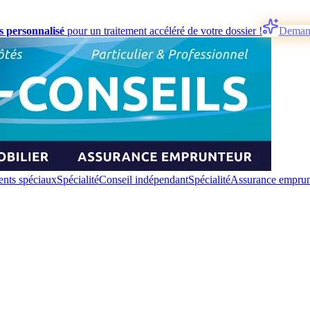
s personnalisé
pour un traitement accéléré de votre dossier !
Deman
nts spéciaux
Spécialité
Conseil indépendant
Spécialité
Assurance emprun