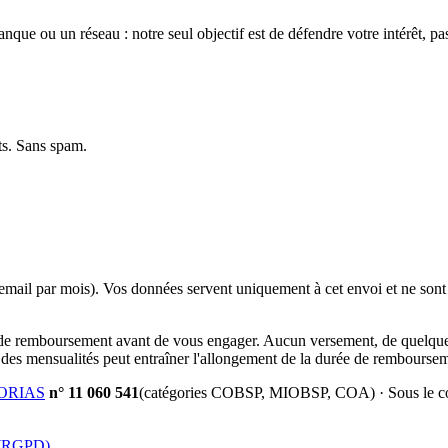
que ou un réseau : notre seul objectif est de défendre votre intérêt, pa
rts. Sans spam.
 email par mois). Vos données servent uniquement à cet envoi et ne son
 de remboursement avant de vous engager. Aucun versement, de quelque na
 des mensualités peut entraîner l'allongement de la durée de remboursemen
ORIAS
n°
11 060 541
(catégories
COBSP, MIOBSP, COA
) · Sous le c
 (RGPD)