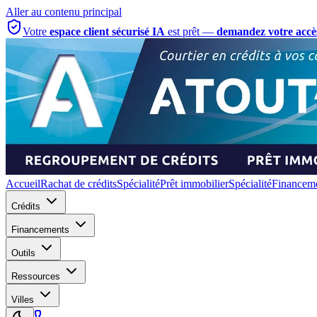
Aller au contenu principal
Votre
espace client sécurisé IA
est prêt —
demandez votre accè
Accueil
Rachat de crédits
Spécialité
Prêt immobilier
Spécialité
Financeme
Crédits
Financements
Outils
Ressources
Villes