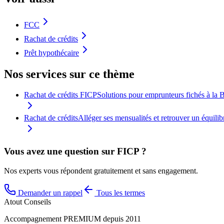
FCC
Rachat de crédits
Prêt hypothécaire
Nos services sur ce thème
Rachat de crédits FICP
Solutions pour emprunteurs fichés à la 
Rachat de crédits
Alléger ses mensualités et retrouver un équilibr
Vous avez une question sur
FICP
?
Nos experts vous répondent gratuitement et sans engagement.
Demander un rappel
Tous les termes
Atout Conseils
Accompagnement PREMIUM depuis 2011