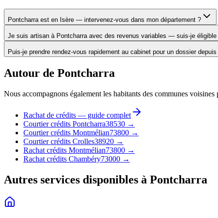
Pontcharra est en Isère — intervenez-vous dans mon département ?
Je suis artisan à Pontcharra avec des revenus variables — suis-je éligible
Puis-je prendre rendez-vous rapidement au cabinet pour un dossier depuis
Autour de
Pontcharra
Nous accompagnons également les habitants des communes voisines pou
Rachat de crédits — guide complet
Courtier crédits Pontcharra
38530
→
Courtier crédits Montmélian
73800
→
Courtier crédits Crolles
38920
→
Rachat crédits Montmélian
73800
→
Rachat crédits Chambéry
73000
→
Autres services disponibles à
Pontcharra