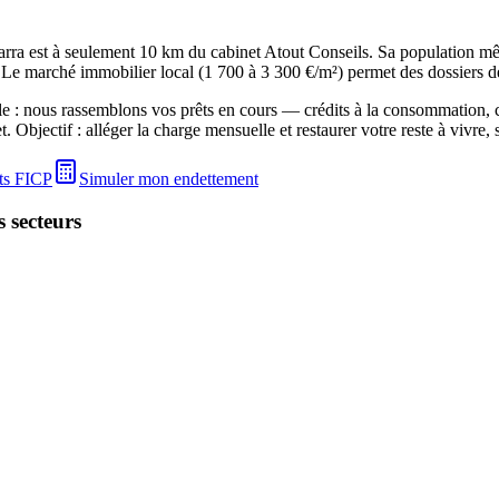
ra est à seulement 10 km du cabinet Atout Conseils. Sa population mêle
). Le marché immobilier local (1 700 à 3 300 €/m²) permet des dossiers d
le : nous rassemblons vos prêts en cours — crédits à la consommation, c
 Objectif : alléger la charge mensuelle et restaurer votre reste à vivre
its FICP
Simuler mon endettement
s secteurs