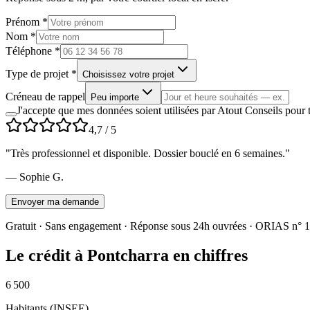
Prénom *
Nom *
Téléphone *
Type de projet *
Choisissez votre projet
Créneau de rappel
Peu importe
J'accepte que mes données soient utilisées par Atout Conseils po
4,7
/ 5
"
Très professionnel et disponible. Dossier bouclé en 6 semaines.
"
—
Sophie G.
Envoyer ma demande
Gratuit · Sans engagement · Réponse sous 24h ouvrées · ORIAS n°
1
Le crédit à
Pontcharra
en chiffres
6 500
Habitants (INSEE)