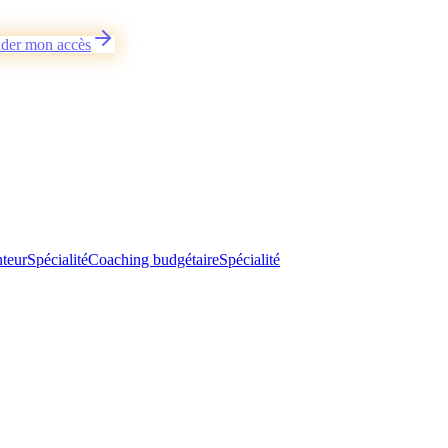
der mon accès
teur
Spécialité
Coaching budgétaire
Spécialité