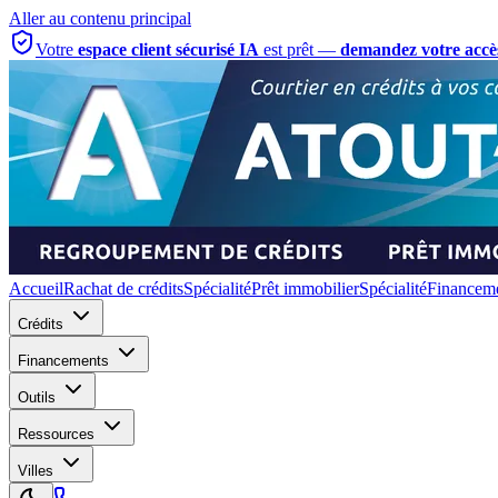
Aller au contenu principal
Votre
espace client sécurisé IA
est prêt —
demandez votre accè
Accueil
Rachat de crédits
Spécialité
Prêt immobilier
Spécialité
Financeme
Crédits
Financements
Outils
Ressources
Villes