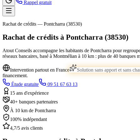
Rappel gratuit
Rachat de crédits —
Pontcharra
(
38530
)
Rachat de crédits à
Pontcharra
(
38530
)
Atout Conseils accompagne les habitants de
Pontcharra
pour regrouper
réseaux bancaires, basé à Montmélian
à 10 km
: plus de 40 banques m
Intervention partout en France
Solution sans apport et sans ch
financement.
Étude gratuite
09 51 67 63 13
15 ans d'expérience
40+ banques partenaires
À 10 km de Pontcharra
100% indépendant
4,7/5 avis clients