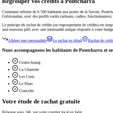
Regrouper vos crédits à
Pontcharra
Commune iséroise de 6 500 habitants aux portes de la Savoie, Pontchar
Grésivaudan, avec des profils variés (artisans, cadres, fonctionnaires
Le principe du rachat de crédits (ou regroupement de crédits) est simp
seul nouveau prêt, avec une mensualité unique réajustée à votre budget.
Alléger mes mensualités
Le rachat en détail
Rachat de créd
Nous accompagnons les habitants de
Pontcharra
et se
Centre-bourg
La Charrette
Les Crets
Le Pinet
Goncelin
Votre étude de rachat gratuite
Réponse sous 24h, par votre courtier local en
Isère
.