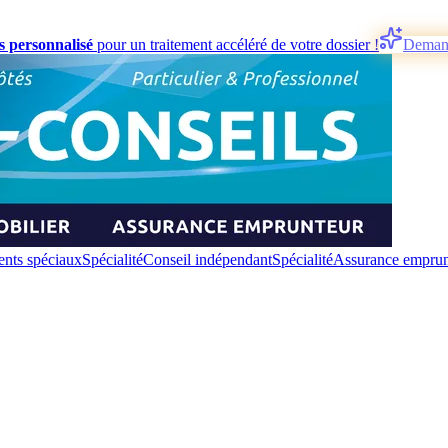
s personnalisé
pour un traitement accéléré de votre dossier !
Deman
nts spéciaux
Spécialité
Conseil indépendant
Spécialité
Assurance emprun