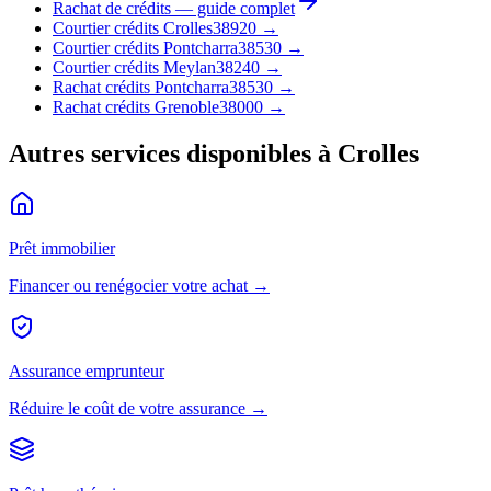
Rachat de crédits — guide complet
Courtier crédits Crolles
38920
→
Courtier crédits Pontcharra
38530
→
Courtier crédits Meylan
38240
→
Rachat crédits Pontcharra
38530
→
Rachat crédits Grenoble
38000
→
Autres services disponibles à
Crolles
Prêt immobilier
Financer ou renégocier votre achat →
Assurance emprunteur
Réduire le coût de votre assurance →