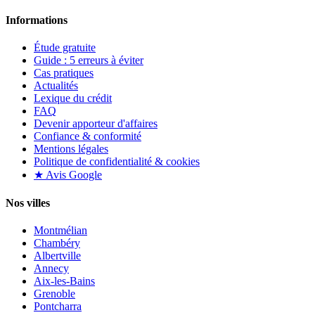
Informations
Étude gratuite
Guide : 5 erreurs à éviter
Cas pratiques
Actualités
Lexique du crédit
FAQ
Devenir apporteur d'affaires
Confiance & conformité
Mentions légales
Politique de confidentialité & cookies
★ Avis Google
Nos villes
Montmélian
Chambéry
Albertville
Annecy
Aix-les-Bains
Grenoble
Pontcharra