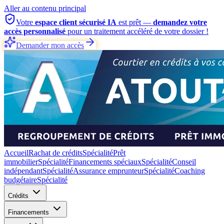
Aller au contenu principal
Votre
espace client sécurisé IA
est prêt —
demandez votre
accès personnalisé
pour un traitement accéléré de votre dossier !
Demander mon accès
Accueil
Rachat de crédits
Spécialité
Prêt
immobilier
Spécialité
Financements spéciaux
Spécialité
Conseil
indépendant
Spécialité
Assurance emprunteur
Spécialité
Coaching
budgétaire
Spécialité
Crédits
Financements