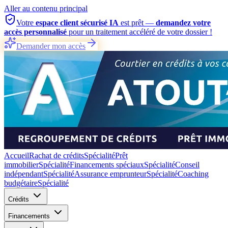
Aller au contenu principal
Votre
espace client sécurisé IA
est prêt —
demandez votre
accès personnalisé
pour un traitement accéléré de votre dossier !
Demander mon accès
Accueil
Rachat de crédits
Spécialité
Prêt
immobilier
Spécialité
Financements spéciaux
Spécialité
Conseil
indépendant
Spécialité
Assurance emprunteur
Spécialité
Coaching
budgétaire
Spécialité
Crédits
Financements