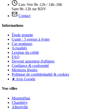
Lun–Ven 9h–12h / 14h–18h
Sam 9h–12h sur RDV
Contact
Informations
Étude gratuite
Guide : 5 erreurs à éviter
Cas pratiques
Actualités
Lexique du crédit
FAQ
Devenir apporteur d'affaires
Confiance & conformité
Mentions légales
Politique de confidentialité & cookies
★ Avis Google
Nos villes
Montmélian
Chambéry
Albertville